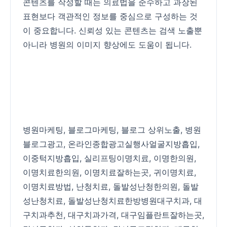
콘텐츠를 작성할 때는 의료법을 준수하고 과장된
표현보다 객관적인 정보를 중심으로 구성하는 것
이 중요합니다. 신뢰성 있는 콘텐츠는 검색 노출뿐
아니라 병원의 이미지 향상에도 도움이 됩니다.
병원마케팅
,
블로그마케팅
,
블로그 상위노출
,
병원
블로그광고
,
온라인종합광고실행사
얼굴지방흡입
,
이중턱지방흡입
,
실리프팅
이명치료
,
이명한의원
,
이명치료한의원
,
이명치료잘하는곳
,
귀이명치료
,
이명치료방법
,
난청치료
,
돌발성난청한의원
,
돌발
성난청치료
,
돌발성난청치료한방병원
대구치과
,
대
구치과추천
,
대구치과가격
,
대구임플란트잘하는곳
,