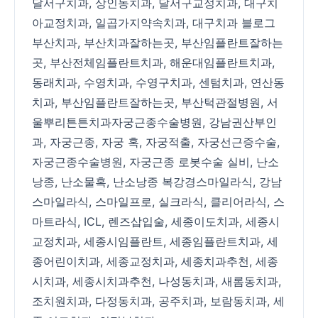
달서구치과
,
상인동치과
,
달서구교정치과
,
대구치
아교정치과
,
일곱가지약속치과
,
대구치과 블로그
부산치과
,
부산치과잘하는곳
,
부산임플란트잘하는
곳
,
부산전체임플란트치과
,
해운대임플란트치과
,
동래치과
,
수영치과
,
수영구치과
,
센텀치과
,
연산동
치과
,
부산임플란트잘하는곳
,
부산턱관절병원
,
서
울뿌리튼튼치과
자궁근종수술병원
,
강남권산부인
과
,
자궁근종
,
자궁 혹
,
자궁적출
,
자궁선근증수술
,
자궁근종수술병원
,
자궁근종 로봇수술 실비
,
난소
낭종
,
난소물혹
,
난소낭종 복강경
스마일라식
,
강남
스마일라식
,
스마일프로
,
실크라식
,
클리어라식
,
스
마트라식
,
ICL
,
렌즈삽입술,
세종이도치과
,
세종시
교정치과
,
세종시임플란트
,
세종임플란트치과
,
세
종어린이치과
,
세종교정치과
,
세종치과추천
,
세종
시치과
,
세종시치과추천
,
나성동치과
,
새롬동치과
,
조치원치과
,
다정동치과
,
공주치과
,
보람동치과
,
세