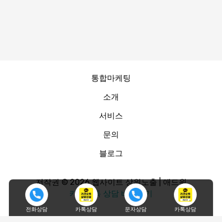
통합마케팅
소개
서비스
문의
블로그
저작권 © 2026 웹사이트 상위노출 | 애드윈
카카오톡 상담 바로가기
전화상담
카톡상담
문자상담
카톡상담