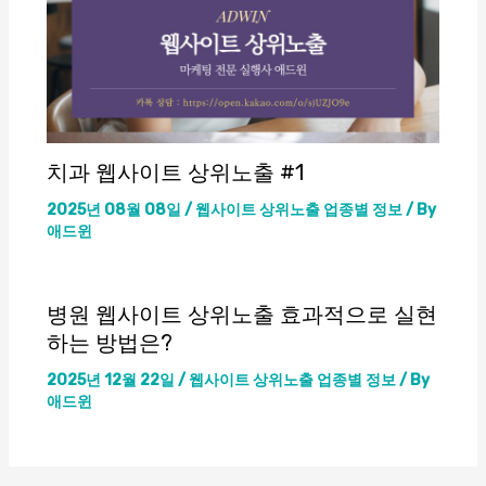
치과 웹사이트 상위노출 #1
2025년 08월 08일
/
웹사이트 상위노출 업종별 정보
/ By
애드윈
병원 웹사이트 상위노출 효과적으로 실현
하는 방법은?
2025년 12월 22일
/
웹사이트 상위노출 업종별 정보
/ By
애드윈