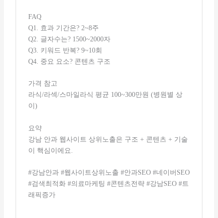
FAQ
Q1. 효과 기간은? 2~8주
Q2. 글자수는? 1500~2000자
Q3. 키워드 반복? 9~10회
Q4. 중요 요소? 콘텐츠 구조
가격 참고
라식/라섹/스마일라식 평균 100~300만원 (병원별 상
이)
요약
강남 안과 웹사이트 상위노출은 구조 + 콘텐츠 + 기술
이 핵심이에요.
#강남안과 #웹사이트상위노출 #안과SEO #네이버SEO
#검색최적화 #의료마케팅 #콘텐츠전략 #강남SEO #트
래픽증가