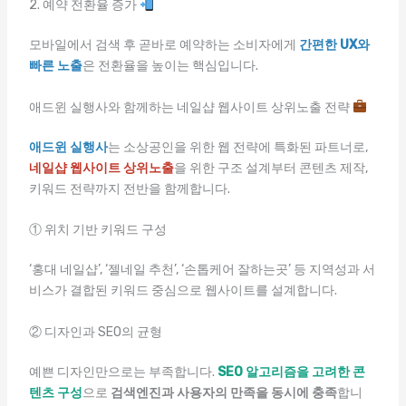
2. 예약 전환율 증가
모바일에서 검색 후 곧바로 예약하는 소비자에게
간편한 UX와
빠른 노출
은 전환율을 높이는 핵심입니다.
애드윈 실행사와 함께하는 네일샵 웹사이트 상위노출 전략
애드윈 실행사
는 소상공인을 위한 웹 전략에 특화된 파트너로,
네일샵 웹사이트 상위노출
을 위한 구조 설계부터 콘텐츠 제작,
키워드 전략까지 전반을 함께합니다.
① 위치 기반 키워드 구성
‘홍대 네일샵’, ‘젤네일 추천’, ‘손톱케어 잘하는곳’ 등 지역성과 서
비스가 결합된 키워드 중심으로 웹사이트를 설계합니다.
② 디자인과 SEO의 균형
예쁜 디자인만으로는 부족합니다.
SEO 알고리즘을 고려한 콘
텐츠 구성
으로
검색엔진과 사용자의 만족을 동시에 충족
합니