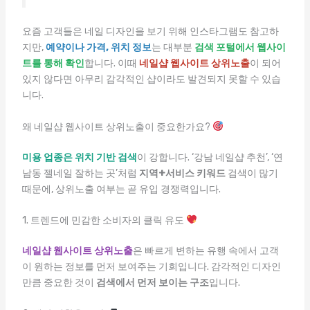
요즘 고객들은 네일 디자인을 보기 위해 인스타그램도 참고하
지만,
예약이나 가격, 위치 정보
는 대부분
검색 포털에서 웹사이
트를 통해 확인
합니다. 이때
네일샵 웹사이트 상위노출
이 되어
있지 않다면 아무리 감각적인 샵이라도 발견되지 못할 수 있습
니다.
왜 네일샵 웹사이트 상위노출이 중요한가요?
미용 업종은 위치 기반 검색
이 강합니다. ‘강남 네일샵 추천’, ‘연
남동 젤네일 잘하는 곳’처럼
지역+서비스 키워드
검색이 많기
때문에, 상위노출 여부는 곧 유입 경쟁력입니다.
1. 트렌드에 민감한 소비자의 클릭 유도
네일샵 웹사이트 상위노출
은 빠르게 변하는 유행 속에서 고객
이 원하는 정보를 먼저 보여주는 기회입니다. 감각적인 디자인
만큼 중요한 것이
검색에서 먼저 보이는 구조
입니다.