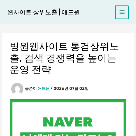
콘
텐
웹사이트 상위노출 | 애드윈
츠
로
건
너
병원웹사이트 통검상위노
뛰
기
출, 검색 경쟁력을 높이는
운영 전략
글쓴이
애드윈
/
2026년 07월 02일