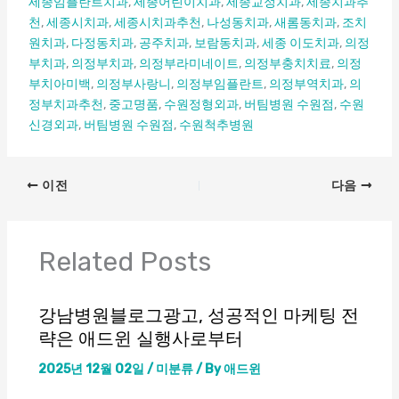
세종임플란트치과
,
세종어린이치과
,
세종교정치과
,
세종치과추
천
,
세종시치과
,
세종시치과추천
,
나성동치과
,
새롬동치과
,
조치
원치과
,
다정동치과
,
공주치과
,
보람동치과
,
세종 이도치과
,
의정
부치과
,
의정부치과
,
의정부라미네이트
,
의정부충치치료
,
의정
부치아미백
,
의정부사랑니
,
의정부임플란트
,
의정부역치과
,
의
정부치과추천
,
중고명품
,
수원정형외과
,
버팀병원 수원점
,
수원
신경외과
,
버팀병원 수원점
,
수원척추병원
이전
다음
Related Posts
강남병원블로그광고, 성공적인 마케팅 전
략은 애드윈 실행사로부터
2025년 12월 02일
/
미분류
/ By
애드윈