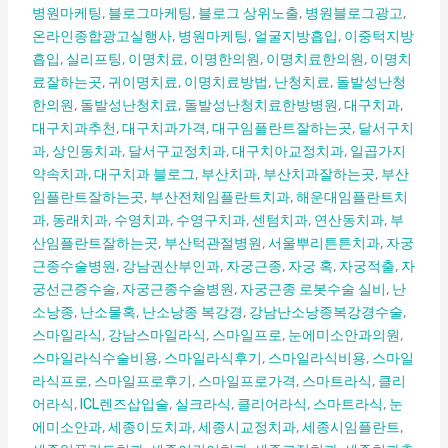
병원마케팅
,
블로그마케팅
,
블로그 상위노출
,
병원블로그광고
,
온라인종합광고실행사
,
병원마케팅
,
얼굴지방흡입
,
이중턱지방
흡입
,
실리프팅
,
이명치료
,
이명한의원
,
이명치료한의원
,
이명치
료잘하는곳
,
귀이명치료
,
이명치료방법
,
난청치료
,
돌발성난청
한의원
,
돌발성난청치료
,
돌발성난청치료한방병원
,
대구치과
,
대구치과추천
,
대구치과가격
,
대구임플란트잘하는곳
,
달서구치
과
,
상인동치과
,
달서구교정치과
,
대구치아교정치과
,
일곱가지
약속치과
,
대구치과 블로그
,
부산치과
,
부산치과잘하는곳
,
부산
임플란트잘하는곳
,
부산전체임플란트치과
,
해운대임플란트치
과
,
동래치과
,
수영치과
,
수영구치과
,
센텀치과
,
연산동치과
,
부
산임플란트잘하는곳
,
부산턱관절병원
,
서울뿌리튼튼치과
,
자궁
근종수술병원
,
강남권산부인과
,
자궁근종
,
자궁 혹
,
자궁적출
,
자
궁선근증수술
,
자궁근종수술병원
,
자궁근종 로봇수술 실비
,
난
소낭종
,
난소물혹
,
난소낭종 복강경
,
강남난소낭종복강경수술
,
스마일라식
,
강남스마일라식
,
스마일프로
,
눈에미소안과의원
,
스마일라식수술비용
,
스마일라식후기
,
스마일라식비용
,
스마일
라식프로
,
스마일프로후기
,
스마일프로가격
,
스마트라식
,
클리
어라식
,
ICL렌즈삽입술
,
실크라식
,
클리어라식
,
스마트라식
,
눈
에미소안과
,
세종이도치과
,
세종시교정치과
,
세종시임플란트
,