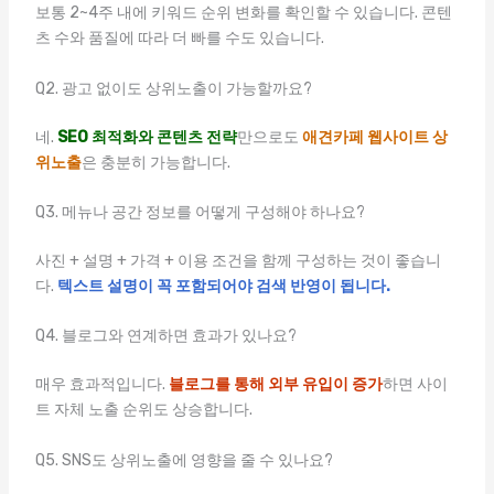
보통 2~4주 내에 키워드 순위 변화를 확인할 수 있습니다. 콘텐
츠 수와 품질에 따라 더 빠를 수도 있습니다.
Q2. 광고 없이도 상위노출이 가능할까요?
네.
SEO 최적화와 콘텐츠 전략
만으로도
애견카페 웹사이트 상
위노출
은 충분히 가능합니다.
Q3. 메뉴나 공간 정보를 어떻게 구성해야 하나요?
사진 + 설명 + 가격 + 이용 조건을 함께 구성하는 것이 좋습니
다.
텍스트 설명이 꼭 포함되어야 검색 반영이 됩니다.
Q4. 블로그와 연계하면 효과가 있나요?
매우 효과적입니다.
블로그를 통해 외부 유입이 증가
하면 사이
트 자체 노출 순위도 상승합니다.
Q5. SNS도 상위노출에 영향을 줄 수 있나요?