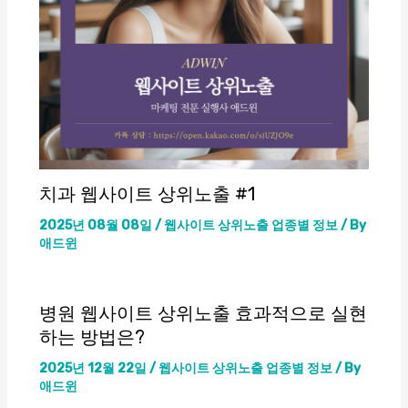
치과 웹사이트 상위노출 #1
2025년 08월 08일
/
웹사이트 상위노출 업종별 정보
/ By
애드윈
병원 웹사이트 상위노출 효과적으로 실현
하는 방법은?
2025년 12월 22일
/
웹사이트 상위노출 업종별 정보
/ By
애드윈