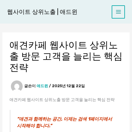
콘
텐
웹사이트 상위노출 | 애드윈
츠
로
건
너
애견카페 웹사이트 상위노
뛰
기
출 방문 고객을 늘리는 핵심
전략
글쓴이
애드윈
/
2025년 12월 22일
애견카페 웹사이트 상위노출 방문 고객을 늘리는 핵심 전략
“애견과 함께하는 공간, 이제는 검색 1페이지에서
시작해야 합니다.”