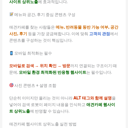
사이트 상위노출
에 효과적입니다.
메뉴와 공간, 후기 중심 콘텐츠 구성
애견카페를 찾는 사람들은
메뉴, 반려동물 동반 가능 여부, 공간
사진, 후기
등을 가장 궁금해합니다. 이에 맞춰
고객의 관점
에서
콘텐츠를 구성하는 것이 핵심입니다.
모바일 최적화는 필수
모바일로 검색 → 위치 확인 → 방문
까지 연결되는 구조이기 때
문에,
모바일 환경 최적화된 반응형 웹사이트
는 필수입니다.
사진 콘텐츠 + 설명 조합
단순히 이미지만 올리는 것이 아니라
ALT 태그와 함께 설명
을
넣어야 검색 로봇이 페이지 내용을 인식하고
애견카페 웹사이
트 상위노출
에 반영할 수 있습니다.
애견카페 웹사이트 상위노출 실전 방법