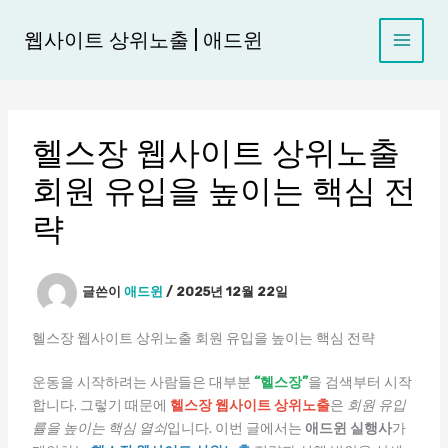
콘
텐
웹사이트 상위노출 | 애드윈
츠
로
건
너
헬스장 웹사이트 상위노출
뛰
기
회원 유입을 높이는 핵심 전
략
글쓴이
애드윈
/
2025년 12월 22일
헬스장 웹사이트 상위노출 회원 유입을 높이는 핵심 전략
운동을 시작하려는 사람들은 대부분
“헬스장”
을 검색부터 시작
합니다. 그렇기 때문에
헬스장 웹사이트 상위노출
은
회원 유입
률을 높이는 핵심 열쇠
입니다. 이번 글에서는
애드윈 실행사
가