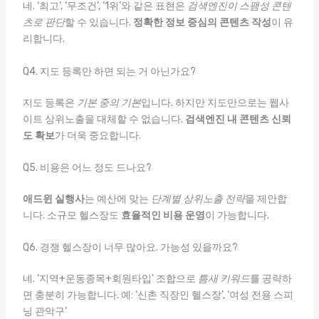
네. ‘최고’, ‘무조건’, ‘1위’와 같은 표현은
검색엔진이 스팸성 콘텐
츠로 판단
할 수 있습니다.
정확한 정보 중심의 콘텐츠 작성
이 유
리합니다.
Q4. 지도 등록만 하면 되는 거 아닌가요?
지도 등록은
기본 중의 기본
입니다. 하지만 지도만으로는 웹사
이트 상위노출을 대체할 수 없습니다.
검색엔진 내 콘텐츠 신뢰
도 확보
가 더욱 중요합니다.
Q5. 비용은 어느 정도 드나요?
애드윈 실행사
는 예산에 맞는
단계별 상위노출 전략
을 제안합
니다. 소규모 헬스장도
효율적인 비용 운영
이 가능합니다.
Q6. 경쟁 헬스장이 너무 많아요. 가능성 있을까요?
네. ‘지역+운동종목+회원타입’ 조합으로
틈새 키워드
를 공략하
면 충분히 가능합니다. 예: ‘신촌 직장인 헬스장’, ‘여성 전용 스피
닝 관악구’