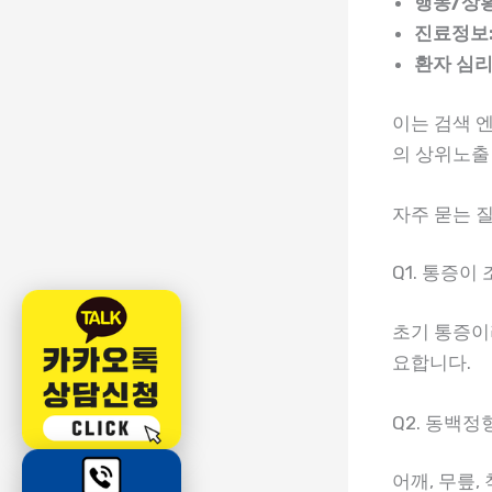
행동/상황
진료정보
환자 심리
이는 검색 
의 상위노출
자주 묻는 질
Q1. 통증이
초기 통증이
요합니다.
Q2. 동백
어깨, 무릎,