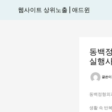
콘
웹사이트 상위노출 | 애드윈
텐
츠
로
건
너
뛰
동백정
기
실행사
글쓴
동백정형외과
생활 속 반복