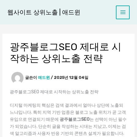
콘
텐
웹사이트 상위노출 | 애드윈
츠
로
건
너
광주블로그SEO 제대로 시
뛰
기
작하는 상위노출 전략
글쓴이
애드윈
/
2025년 12월 04일
광주블로그SEO 제대로 시작하는 상위노출 전략
디지털 마케팅의 핵심은 검색 결과에서 얼마나 상단에 노출되
느냐입니다. 특히 지역 기반 업종은 블로그 노출 위치가 곧 고객
유입으로 연결되기 때문에
광주블로그SEO
는 선택이 아닌 필수
가 되었습니다. 단순히 글을 작성하는 시대는 지났고, 이제는 검
색 알고리즘과 사용자 반응 기반의 콘텐츠 설계가 필요합니다.