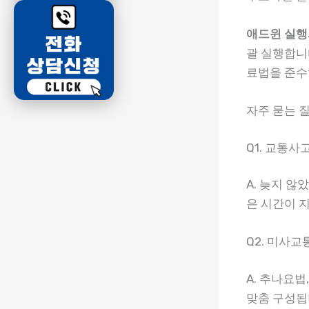
애드윈 실행
괄 실행합니다
료법을 준수
자주 묻는 질
Q1. 교통
A. 늦지 
은 시간이 
Q2. 미사
A. 추나요법
맞춤 구성됩