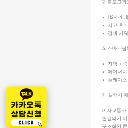
2. 블로그
H2~H4
사고 후 
검색 키워
3. 스마트블
지역 + 
에어서치 
플레이스 
왜 실행사 
미사교통사고
연결되기 어렵
구조화된 콘