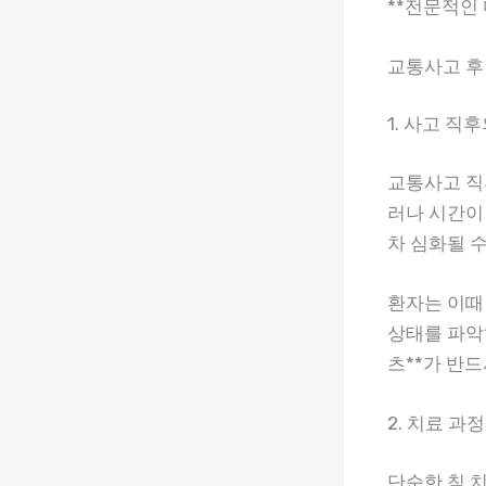
**전문적인
교통사고 후
1. 사고 직
교통사고 직
러나 시간이 
차 심화될 수
환자는 이때 
상태를 파악
츠**가 반
2. 치료 과
단순한 침 치