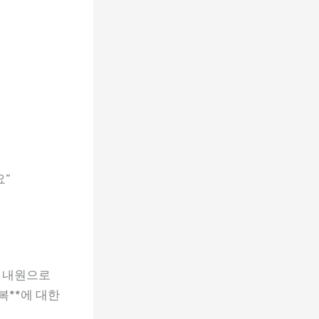
요”
 내원으로
복**에 대한