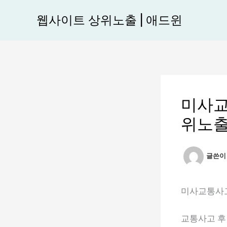
콘
웹사이트 상위노출 | 애드윈
텐
츠
로
건
너
뛰
미사교
기
위노출
글쓴
미사교통사고
교통사고 후