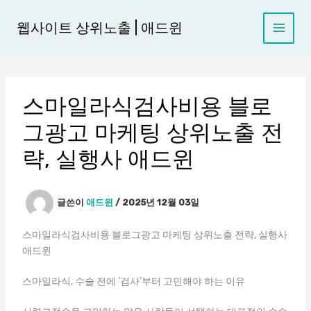
콘
텐
웹사이트 상위노출 | 애드윈
츠
로
건
너
스마일라식검사비용 블로
뛰
기
그광고 마케팅 상위노출 전
략, 실행사 애드윈
글쓴이
애드윈
/
2025년 12월 03일
스마일라식검사비용 블로그광고 마케팅 상위노출 전략, 실행사
애드윈
스마일라식, 수술 전에 ‘검사’부터 고민해야 하는 이유