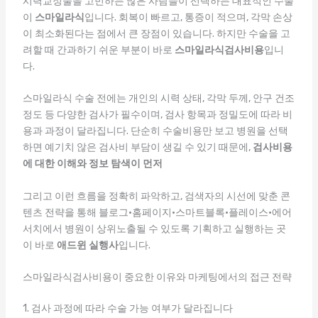
시력교정술을 고민하는 많은 사람들이 선택하는 대표적인 수술
이
스마일라식
입니다. 회복이 빠르고, 통증이 적으며, 각막 손상
이 최소화된다는 점에서 큰 장점이 있습니다. 하지만 수술을 고
려할 때 간과하기 쉬운 부분이 바로
스마일라식검사비용
입니
다.
스마일라식 수술 전에는 개인의 시력 상태, 각막 두께, 안구 건조
정도 등 다양한 검사가 필수이며, 검사 항목과 정밀도에 따라 비
용과 과정이 달라집니다. 단순히 수술비용만 보고 병원을 선택
하면 예기치 않은 검사비 부담이 생길 수 있기 때문에,
검사비용
에 대한 이해와 정보 탐색이 먼저
그리고 이런 흐름을 정확히 파악하고, 검색자의 시선에 맞춘 콘
텐츠 전략을 통해 블로그·홈페이지·스마트블록·플레이스·에어
서치에서 병원이 상위노출될 수 있도록 기획하고 실행하는 곳
이 바로
애드윈 실행사
입니다.
스마일라식검사비용이 중요한 이유와 마케팅에서의 접근 전략
1. 검사 과정에 따라 수술 가능 여부가 달라집니다