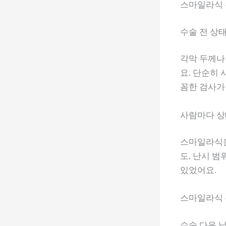
스마일라식 
수술 전 상
각막 두께나
요. 단순히
꼼한 검사가
사람마다 상
스마일라식은
도, 난시 
있었어요.
스마일라식 
수술 다음 