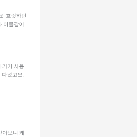
요. 흐릿하던
과 이물감이
자기기 사용
 다녔고요.
받아보니 왜