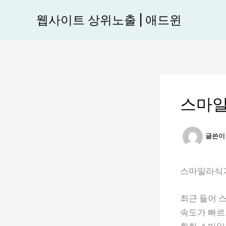
콘
웹사이트 상위노출 | 애드윈
텐
츠
로
건
너
뛰
스마일
기
글쓴
스마일라식가
최근 들어 
속도가 빠르