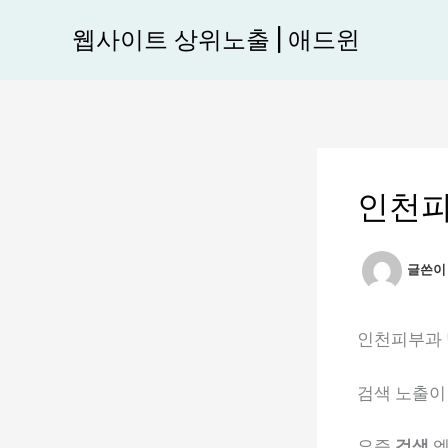
콘
웹사이트 상위노출 | 애드윈
텐
츠
로
건
너
뛰
인천피
기
글쓴
인천피부과 
검색 노출이
요즘
검색
엔