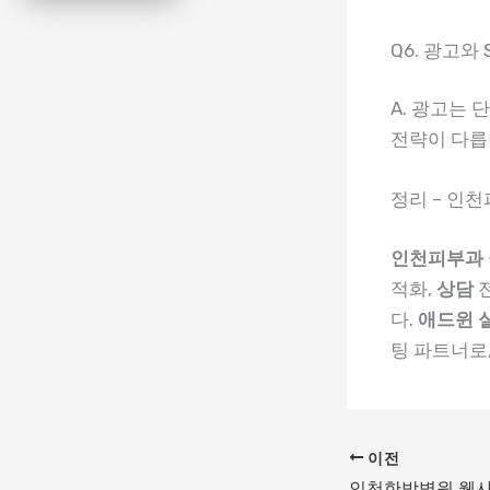
Q6. 광고와
A. 광고는 
전략이 다릅
정리 – 인
인천피부과
적화,
상담
전
다.
애드윈 
팅 파트너로
이전