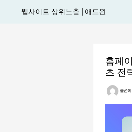
콘
웹사이트 상위노출 | 애드윈
텐
츠
로
건
너
뛰
홈페이
기
츠 전
글쓴