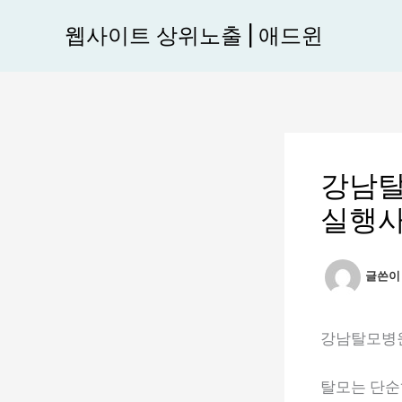
콘
웹사이트 상위노출 | 애드윈
텐
츠
로
건
너
뛰
강남탈
기
실행사
글쓴
강남탈모병원
탈모는 단순