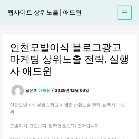
콘
텐
웹사이트 상위노출 | 애드윈
츠
로
건
너
인천모발이식 블로그광고
뛰
기
마케팅 상위노출 전략, 실행
사 애드윈
글쓴이
애드윈
/
2025년 12월 03일
인천모발이식 블로그광고 마케팅 상위노출 전략, 실행사 애드
윈
모발이식, 고민보다 ‘정확한 정보’가 먼저입니다