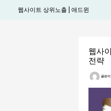
콘
웹사이트 상위노출 | 애드윈
텐
츠
로
건
너
뛰
웹사이
기
전략
글쓴